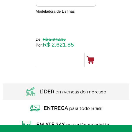
Modeladora de Esfihas
R$ 2.972,36
De:
R$ 2.621,85
Por:
LÍDER
em vendas do mercado
ENTREGA
para todo Brasil
EM ATÉ 24X
no cartão de crédito